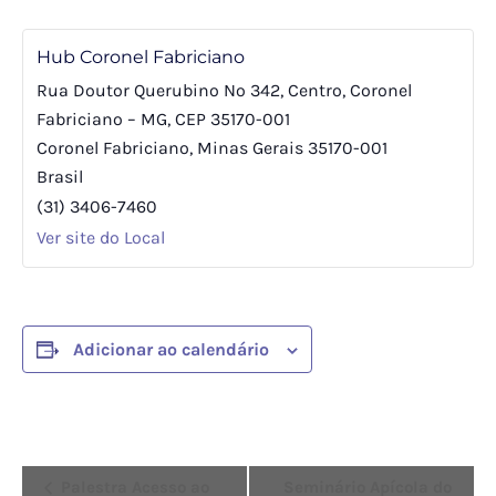
Hub Coronel Fabriciano
Rua Doutor Querubino Nº 342, Centro, Coronel
Fabriciano – MG, CEP 35170-001
Coronel Fabriciano
,
Minas Gerais
35170-001
Brasil
(31) 3406-7460
Ver site do Local
Adicionar ao calendário
Evento
Palestra Acesso ao
Seminário Apícola do