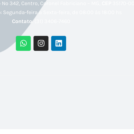
Nº 342, Centro, Coronel Fabriciano – MG,
CEP
35170-00
o
: Segunda-feira a Sexta-feira, de 08:00 às 18:00 hs
Contato
: (31) 3406-7460