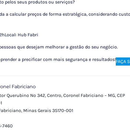
rto pelos seus produtos ou serviços?
nda a calcular preços de forma estratégica, considerando cust
12h
Local: Hub Fabri
pessoas que desejam melhorar a gestão do seu negócio.
prender a precificar com mais segurança e resultados!
FAÇA 
onel Fabriciano
or Querubino Nº 342, Centro, Coronel Fabriciano – MG, CEP
1
Fabriciano
,
Minas Gerais
35170-001
6-7460