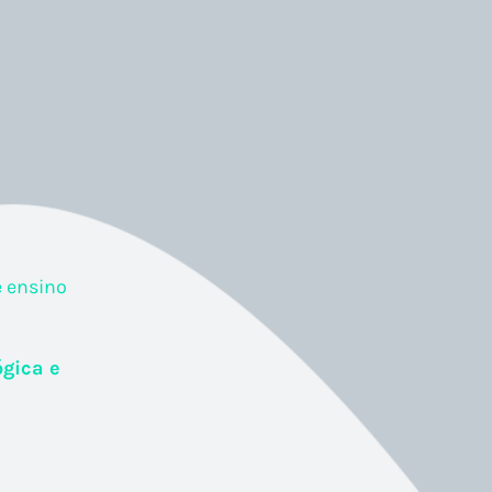
e ensino
ógica e