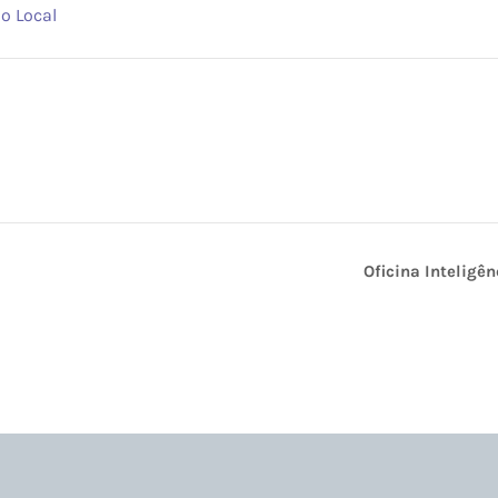
do Local
Oficina Inteligê
ão