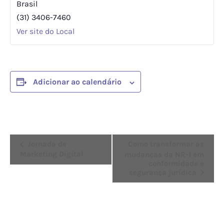
Brasil
(31) 3406-7460
Ver site do Local
Adicionar ao calendário
Evento
Jornada de
Como transformar as
Marketing Digital
mudanças da NR-1 em
Navegação
conformidade e
segurança jurídica