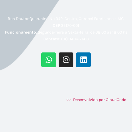
Rua Doutor Querubino Nº 342, Centro, Coronel Fabriciano – MG,
CEP
35170-001
Funcionamento
: Segunda-feira a Sexta-feira, de 08:00 às 18:00 hs
Contato
: (31) 3406-7460
Desenvolvido por CloudCode