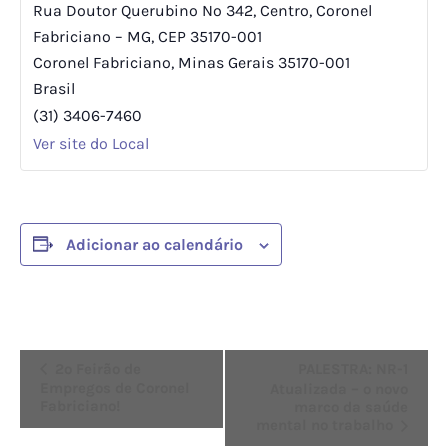
Rua Doutor Querubino Nº 342, Centro, Coronel
Fabriciano – MG, CEP 35170-001
Coronel Fabriciano
,
Minas Gerais
35170-001
Brasil
(31) 3406-7460
Ver site do Local
Adicionar ao calendário
Evento
2º Feirão de
PALESTRA: NR-1
Empregos de Coronel
Atualizada – o novo
Navegação
Fabriciano!
marco da saúde
mental no trabalho