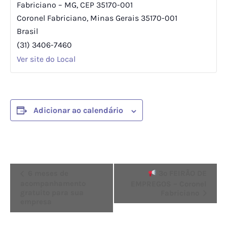
Fabriciano – MG, CEP 35170-001
Coronel Fabriciano
,
Minas Gerais
35170-001
Brasil
(31) 3406-7460
Ver site do Local
Adicionar ao calendário
Evento
6 meses de
3º FEIRÃO DE
acompanhamento
EMPREGOS – Coronel
Navegação
gratuito para sua
Fabriciano
empresa